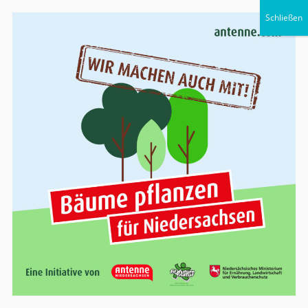
Steuerberater
Dennis Schmidt
Telefon 0551 – 522 06 0 · info@steuerbuero-
goettingen.de
Suchen
nach:
Allgemeine Auftragsbedingungen
Hier können Sie unsere Allgemeinen
Auftragsbedingen herunterladen.