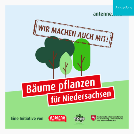
Steuerberater
Dennis Schmidt
Telefon 0551 – 522 06 0 · info@steuerbuero-
goettingen.de
Suchen
nach: