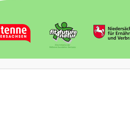
n Doppelbesteuerung)
iden
behelfsverfahren