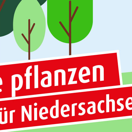
 und reichen diese für Sie beim Finanzamt ein. Eventuelle
lärt. Sie wissen oft nicht, was das Finanzamt von Ihnen
nd erklären Ihnen wieso das Finanzamt nachfragt und
können.
im Finanzamt arbeiten Menschen. Wir prüfen Ihren
tig Einspruch ein.
ermieten? Dann sprechen Sie uns an. Wir erklären Ihnen
ts vor dem Kauf vorauf Sie achten sollten um möglichst
ssen
zahlungen