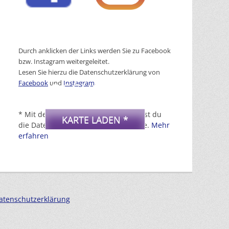
Durch anklicken der Links werden Sie zu Facebook
bzw. Instagram weitergeleitet.
Lesen Sie hierzu die Datenschutzerklärung von
Facebook
und
Instagram
.
DSGVO MAP
* Mit dem Laden der Karte akzeptierst du
KARTE LADEN *
die Datenschutzerklärung von Google.
Mehr
erfahren
atenschutzerklärung