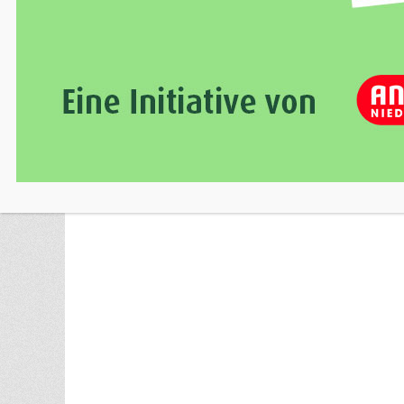
Internationale Einkünfte (Vermeidung vo
Prüfung und Korrektur von Steuerbesche
Vertretung im außergerichtlichen Rechts