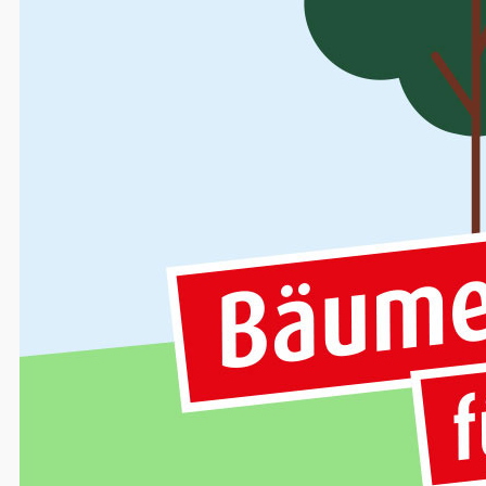
Einkommensteuer
Wir erstellen Ihre Einkommensteuererklärung
Rückfragen des Finanzamt werden von uns gek
will? Wir übersetzen das Beamtendeutsch, u
welche Konsequenzen sich daraus ergeben 
Das Finanzamt macht keine Fehler? Auch be
Einkommensteuerbescheid und legen falls nö
Sie planen ein Haus oder eine Wohnung zu v
die steuerliche Seite und zeigen Ihnen berei
wenig Steuern zu zahlen.
Einkommensteuererklärung
Beratung bei der Wahl der Lohnsteuerkla
Anpassung der Einkommensteuervoraus