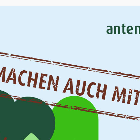
 Dennis Schmidt
buero-goettingen.de
Über uns
Unsere Philosophie
Umweltschutz
Service u