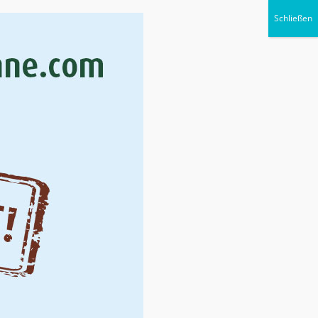
Suchen
nach:
nd Downloads
Suchen
Suchen
nach:
Stellenangebote
Hier finden Sie unsere offenen Stellen.